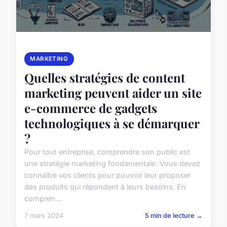
MARKETING
Quelles stratégies de content
marketing peuvent aider un site
e-commerce de gadgets
technologiques à se démarquer
?
Pour tout entreprise, comprendre son public est
une stratégie marketing fondamentale. Vous devez
connaître vos clients pour pouvoir leur proposer
des produits qui répondent à leurs besoins. En
compren...
7 mars 2024
5 min de lecture →