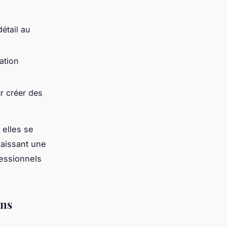
étail au
ation
r créer des
 elles se
laissant une
fessionnels
ons