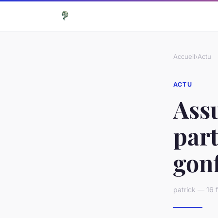
Accueil
›
Actu
ACTU
Assu
part
gonf
patrick — 16 