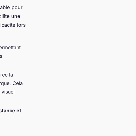
able pour
ilite une
icacité lors
ermettant
s
rce la
rque. Cela
 visuel
stance et