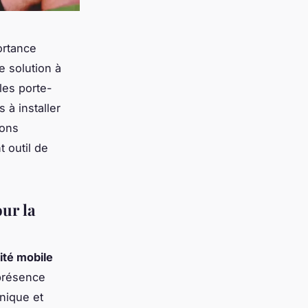
ortance
e solution à
bles porte-
 à installer
rons
 outil de
our la
ité mobile
 présence
unique et