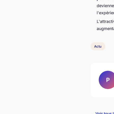
deviennen
l'expérie
L'attract
augmenta
Actu
P
← Voir tous l