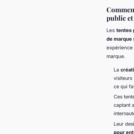
Comment 
public et 
Les
tentes 
de marque s
expérience 
marque.
La
créat
visiteurs
ce qui f
Ces tent
captant a
internaut
Leur des
pour ent