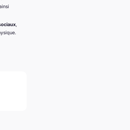
ainsi
sociaux
,
hysique.