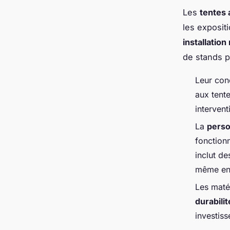
Les
tentes 
les exposit
installation
de stands pu
Leur con
aux tent
intervent
La
perso
fonction
inclut de
même en 
Les matér
durabilit
investis