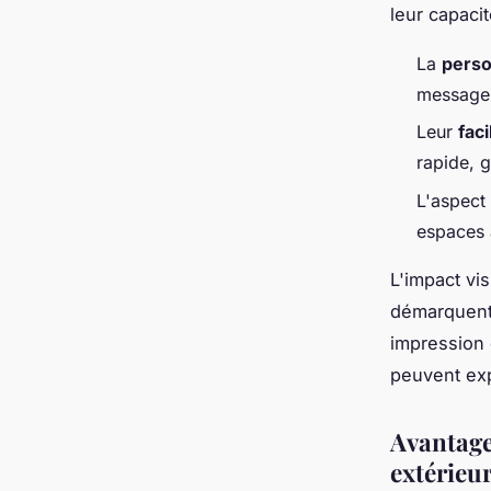
leur capacit
La
perso
message 
Leur
fac
rapide, g
L'aspect
espaces a
L'impact vi
démarquent 
impression
peuvent expl
Avantage
extérieu