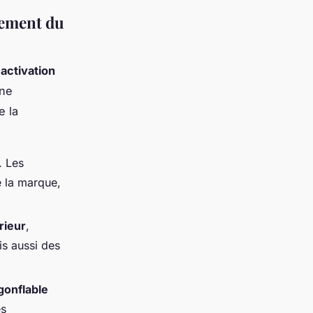
gement du
'
activation
une
e la
. Les
e la marque,
rieur
,
is aussi des
gonflable
es