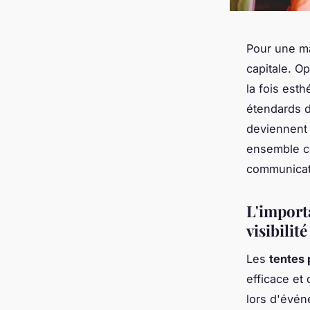
Pour une m
capitale. O
la fois esth
étendards de
deviennent 
ensemble co
communicat
L'import
visibilit
Les
tentes 
efficace et
lors d'évén