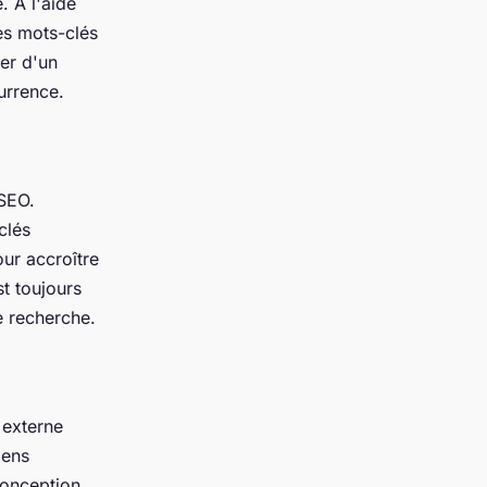
. À l'aide
les mots-clés
ter d'un
urrence.
 SEO.
clés
our accroître
st toujours
e recherche.
 externe
iens
conception