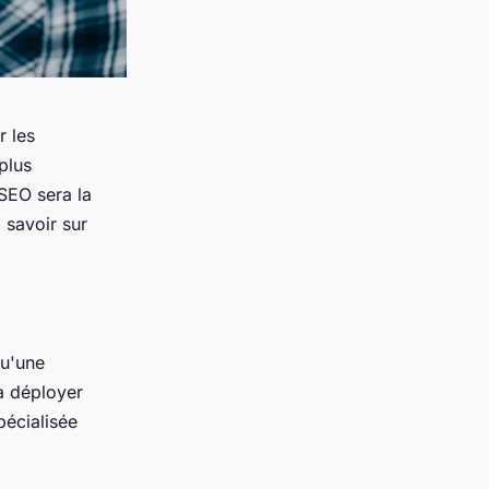
r les
plus
 SEO sera la
 savoir sur
qu'une
à déployer
pécialisée