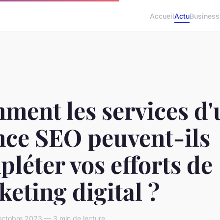
Accueil
Actu
Business
ment les services d'
nce SEO peuvent-ils
léter vos efforts de
eting digital ?
octobre 2023 — 3 min de lecture