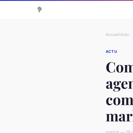
Accueil
›
Actu
ACTU
Com
age
comp
mark
patrick — 19 