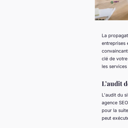
La propagati
entreprises 
convaincants
clé de votre
les service
L’audit d
L'audit du s
agence SEO p
pour la suit
peut exécute