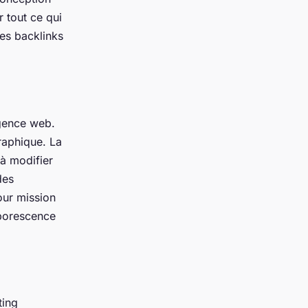
r tout ce qui
des backlinks
agence web.
graphique. La
 à modifier
des
pour mission
rborescence
ting