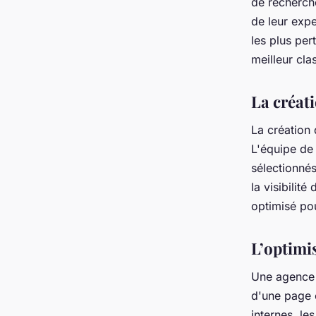
de recherch
de leur expe
les plus per
meilleur cl
La créat
La création
L'équipe de 
sélectionnés
la visibilit
optimisé pou
L’optimis
Une agence 
d'une page o
internes, le