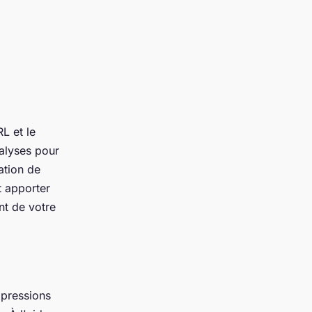
RL et le
alyses pour
ation de
t apporter
nt de votre
xpressions