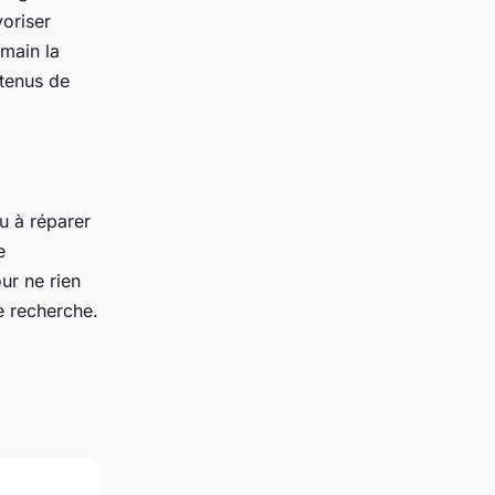
voriser
 main la
ntenus de
u à réparer
e
ur ne rien
e recherche.