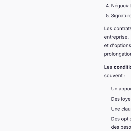
Négociat
Signatur
Les contrat
entreprise.
et d'options
prolongatio
Les
conditi
souvent :
Un apport
Des loye
Une claus
Des opti
des beso