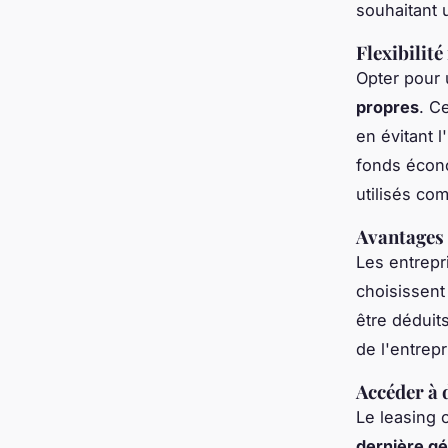
souhaitant 
Flexibilit
Opter pour 
propres
. C
en évitant 
fonds écono
utilisés co
Avantages 
Les entrepr
choisissent
être déduit
de l'entrepr
Accéder à 
Le leasing 
dernière gé