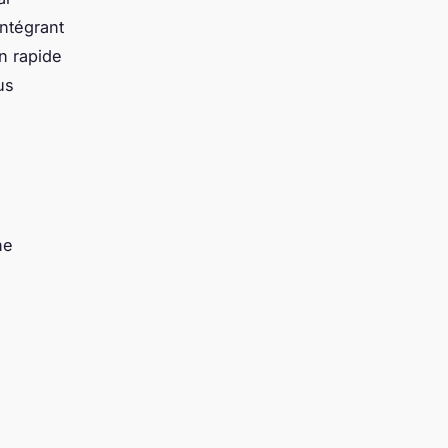
ntégrant
n rapide
us
ne