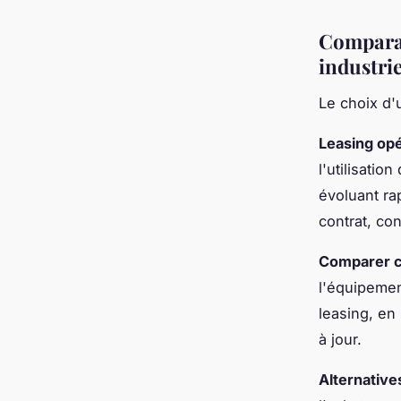
Comparai
industrie
Le choix d'
Leasing opé
l'utilisati
évoluant rap
contrat, co
Comparer cr
l'équipemen
leasing, en 
à jour.
Alternativ