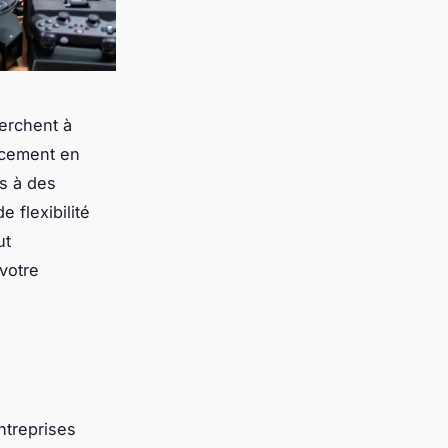
herchent à
ancement en
ès à des
 flexibilité
ut
votre
ntreprises