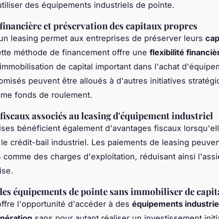
utiliser des équipements industriels de pointe.
é financière et préservation des capitaux propres
un leasing permet aux entreprises de préserver leurs
cap
ette méthode de financement offre une
flexibilité financiè
l'immobilisation de capital important dans l'achat d'équip
misés peuvent être alloués à d'autres initiatives stratég
mme fonds de roulement.
fiscaux associés au leasing d'équipement industriel
ises bénéficient également d'avantages fiscaux lorsqu'el
 le crédit-bail industriel. Les paiements de leasing peuve
s comme des charges d'exploitation, réduisant ainsi l'assie
ise.
des équipements de pointe sans immobiliser de capit
offre l'opportunité d'accéder à des
équipements industrie
nération
sans pour autant réaliser un investissement initi