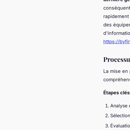
conséquent.
rapidement 
des équipem
d'informati
https://byf
Processu
La mise en
compréhens
Étapes clé
Analyse 
Sélectio
Évaluatio