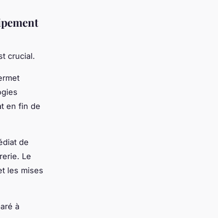
uipement
t crucial.
ermet
ogies
t en fin de
édiat de
erie. Le
et les mises
aré à