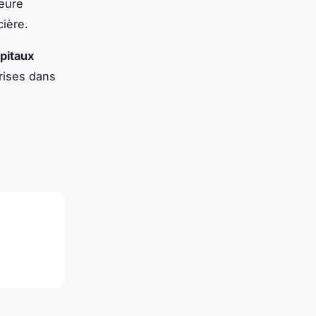
leure
ière.
pitaux
rises dans