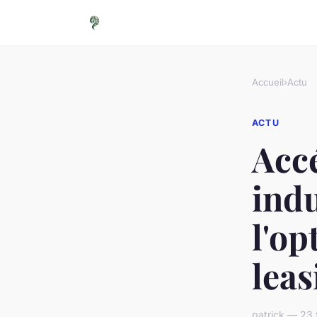
Accueil
›
Actu
ACTU
Acc
indu
l'op
leas
patrick — 23 