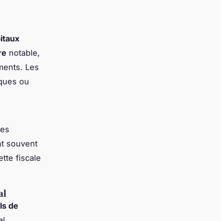
itaux
re
notable,
ements. Les
iques ou
les
nt souvent
tte fiscale
al
ls de
al