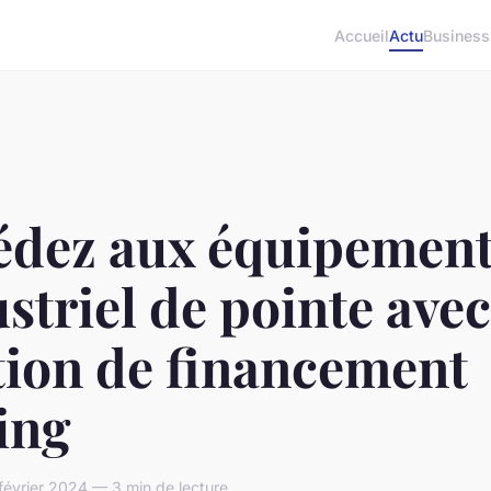
Accueil
Actu
Business
édez aux équipemen
striel de pointe avec
tion de financement
ing
février 2024 — 3 min de lecture