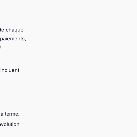
 de chaque
 paiements,
a
incluent
 à terme.
évolution